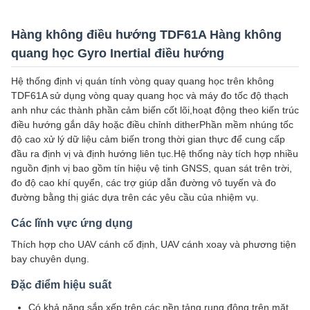
Hàng không điều hướng TDF61A Hàng không
quang học Gyro Inertial điều hướng
Hệ thống định vị quán tính vòng quay quang học trên không
TDF61A sử dụng vòng quay quang học và máy đo tốc độ thạch
anh như các thành phần cảm biến cốt lõi,hoạt động theo kiến trúc
điều hướng gắn dây hoặc điều chỉnh ditherPhần mềm nhúng tốc
độ cao xử lý dữ liệu cảm biến trong thời gian thực để cung cấp
đầu ra định vị và định hướng liên tục.Hệ thống này tích hợp nhiều
nguồn định vị bao gồm tín hiệu vệ tinh GNSS, quan sát trên trời,
đo độ cao khí quyển, các trợ giúp dẫn đường vô tuyến và đo
đường bằng thị giác dựa trên các yêu cầu của nhiệm vụ.
Các lĩnh vực ứng dụng
Thích hợp cho UAV cánh cố định, UAV cánh xoay và phương tiện
bay chuyên dụng.
Đặc điểm hiệu suất
Có khả năng sắp xếp trên các nền tảng rung động trên mặt