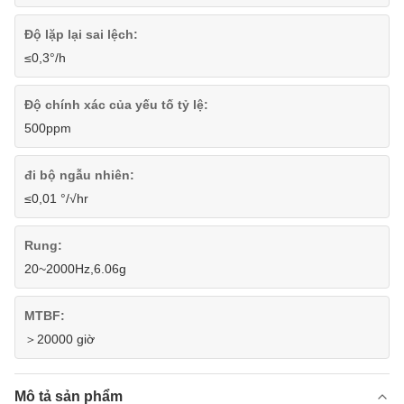
Độ lặp lại sai lệch:
≤0,3°/h
Độ chính xác của yếu tố tỷ lệ:
500ppm
đi bộ ngẫu nhiên:
≤0,01 °/√hr
Rung:
20~2000Hz,6.06g
MTBF:
＞20000 giờ
Mô tả sản phẩm