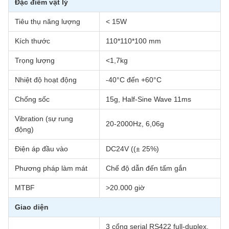
Đặc điểm vật lý
Tiêu thụ năng lượng
< 15W
Kích thước
110*110*100 mm
Trọng lượng
<1,7kg
Nhiệt độ hoạt động
-40°C đến +60°C
Chống sốc
15g, Half-Sine Wave 11ms
Vibration (sự rung
20-2000Hz, 6,06g
động)
Điện áp đầu vào
DC24V ((± 25%)
Phương pháp làm mát
Chế độ dẫn đến tấm gắn
MTBF
>20.000 giờ
Giao diện
3 cổng serial RS422 full-duplex,