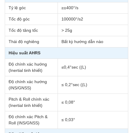
Tỷ lệ góc
≥±400°/s
Tốc độ góc
100000°/s2
Tốc độ tăng tốc
> 25g
Thái độ nghiêng
Bất kỳ hướng dẫn nào
Hiệu suất AHRS
Độ chính xác hướng
≤0,4°sec ((L)
(Inertial tinh khiết)
Độ chính xác hướng
≤ 0,2°sec ((L)
(INS/GNSS)
Pitch & Roll chính xác
≤ 0,08°
(Inertial tinh khiết)
Độ chính xác Pitch &
≤ 0,03°
Roll (INS/GNSS)