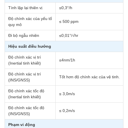
Tính lặp lại thiên vị
≤0,3°/h
Độ chính xác của yếu tố
≤ 500 ppm
quy mô
Đi bộ ngẫu nhiên
≤0,01°/√hr
Hiệu suất điều hướng
Độ chính xác vị trí
≤4nm/1h
(Inertial tinh khiết)
Độ chính xác vị trí
Tốt hơn độ chính xác của vệ tinh.
(INS/GNSS)
Độ chính xác tốc độ
≤ 3,0m/s
(Inertial tinh khiết)
Độ chính xác tốc độ
≤ 0,2m/s
(INS/GNSS)
Phạm vi động