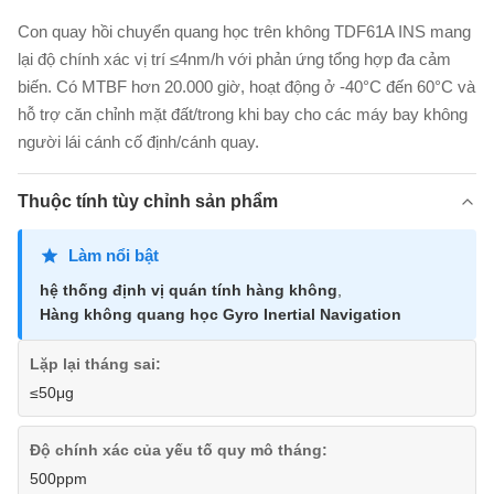
Con quay hồi chuyển quang học trên không TDF61A INS mang
lại độ chính xác vị trí ≤4nm/h với phản ứng tổng hợp đa cảm
biến. Có MTBF hơn 20.000 giờ, hoạt động ở -40°C đến 60°C và
hỗ trợ căn chỉnh mặt đất/trong khi bay cho các máy bay không
người lái cánh cố định/cánh quay.
Thuộc tính tùy chỉnh sản phẩm
Làm nổi bật
hệ thống định vị quán tính hàng không
,
Hàng không quang học Gyro Inertial Navigation
Lặp lại tháng sai:
≤50μg
Độ chính xác của yếu tố quy mô tháng:
500ppm