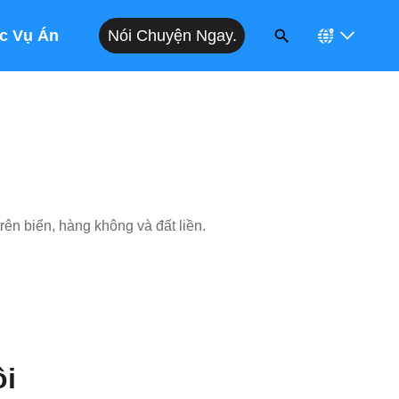
Nói Chuyện Ngay.
c Vụ Án
rên biển, hàng không và đất liền.
ôi