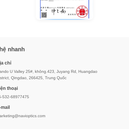
 hệ nhanh
ịa chỉ
iando U Valley 25#, không.423, Juyang Rd, Huangdao
istrict, Qingdao, 266425, Trung Quốc
iện thoại
6-532-68977475
-mail
arketing@navioptics.com