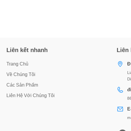
Liên kết nhanh
Liên
Trang Chủ
Đ
L
Về Chúng Tôi
D
Các Sản Phẩm
đ
Liên Hệ Với Chúng Tôi
8
E
m