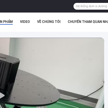
ẢN PHẨM
VIDEO
VỀ CHÚNG TÔI
CHUYẾN THAM QUAN NH
TIN TỨC
CÁC VỤ ÁN