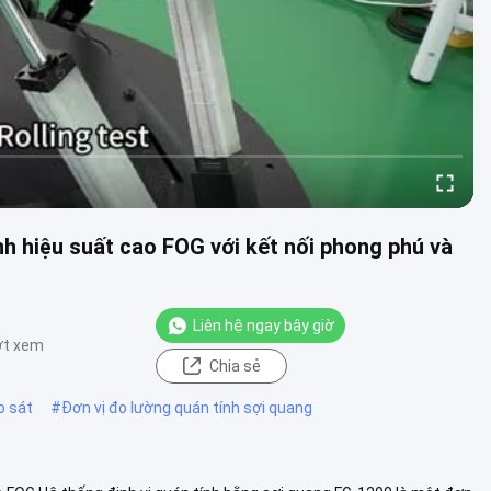
h hiệu suất cao FOG với kết nối phong phú và
Liên hệ ngay bây giờ
ợt xem
Chia sẻ
o sát
#
Đơn vị đo lường quán tính sợi quang