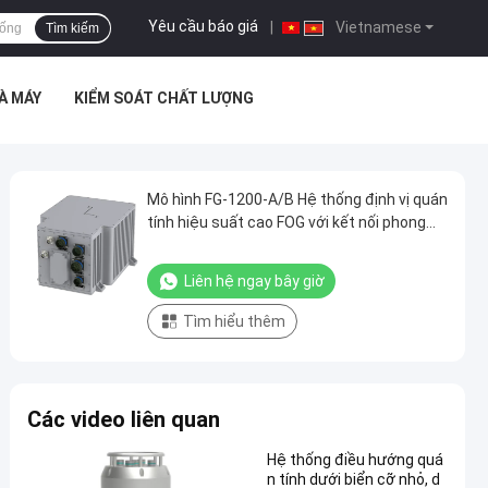
Yêu cầu báo giá
|
Vietnamese
Tìm kiếm
À MÁY
KIỂM SOÁT CHẤT LƯỢNG
Mô hình FG-1200-A/B Hệ thống định vị quán
tính hiệu suất cao FOG với kết nối phong
phú và đầu vào chấp nhận được
Liên hệ ngay bây giờ
Tìm hiểu thêm
Các video liên quan
Hệ thống điều hướng quá
n tính dưới biển cỡ nhỏ, d