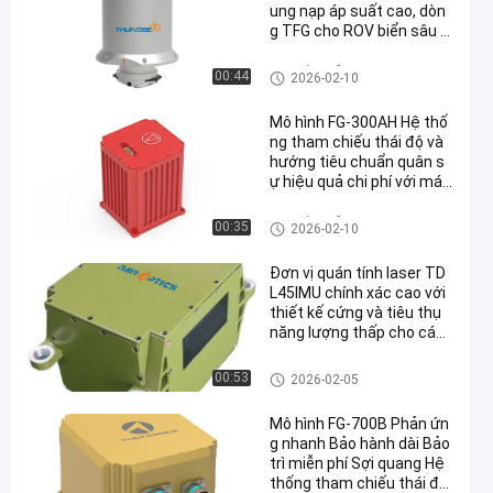
ung nạp áp suất cao, dòn
g TFG cho ROV biển sâu 6
000m
Hệ thống dẫn đường quán tín
00:44
2026-02-10
h
Mô hình FG-300AH Hệ thố
ng tham chiếu thái độ và
hướng tiêu chuẩn quân s
ự hiệu quả chi phí với máy
quay sợi quang
Hệ thống dẫn đường quán tín
00:35
2026-02-10
h
Đơn vị quán tính laser TD
L45IMU chính xác cao với
thiết kế cứng và tiêu thụ
năng lượng thấp cho các
nền tảng không người lái
Đơn vị đo quán tính
00:53
2026-02-05
Mô hình FG-700B Phản ứn
g nhanh Bảo hành dài Bảo
trì miễn phí Sợi quang Hệ
thống tham chiếu thái độ