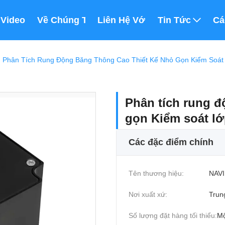
m
Video
Về Chúng Tôi
Liên Hệ Với Chúng Tôi
Tin Tức
Cá
Phân Tích Rung Động Băng Thông Cao Thiết Kế Nhỏ Gọn Kiểm Soá
Phân tích rung đ
gọn Kiểm soát l
Các đặc điểm chính
Tên thương hiệu:
NAVI
Nơi xuất xứ:
Trun
Số lượng đặt hàng tối thiểu:
Mộ