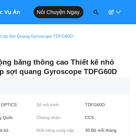
Nói Chuyện Ngay.
c Vụ Án
t Lớp Sợi Quang Gyroscope TDFG60D
ộng băng thông cao Thiết kế nhỏ
ớp sợi quang Gyroscope TDFG60D
 OPTICS
Số mô hình:
TDFG60D
g Quốc
Chứng nhận:
CCS
t bộ
Khả năng cung cấp:
30 Bộ mỗi tháng