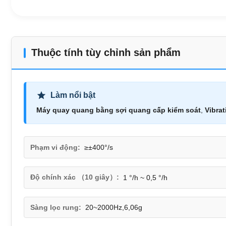
Thuộc tính tùy chỉnh sản phẩm
Làm nổi bật
Máy quay quang bằng sợi quang cấp kiểm soát
,
Vibra
Phạm vi động:
≥±400°/s
Độ chính xác （10 giây）:
1 °/h ~ 0,5 °/h
Sàng lọc rung:
20~2000Hz,6,06g