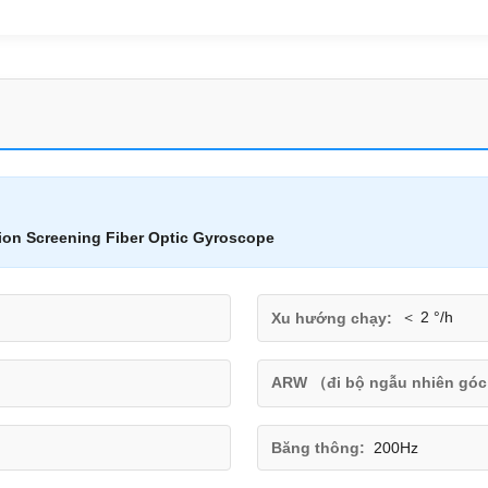
tion Screening Fiber Optic Gyroscope
＜ 2 °/h
Xu hướng chạy:
ARW （đi bộ ngẫu nhiên góc
Băng thông:
200Hz