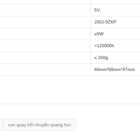
5V
J30J-9ZKP
≤5W
>120000h
≤ 260g
60mm*68mm*47mm
con quay hồi chuyển quang học