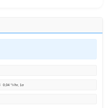
:
0,04 °/√hr, 1σ