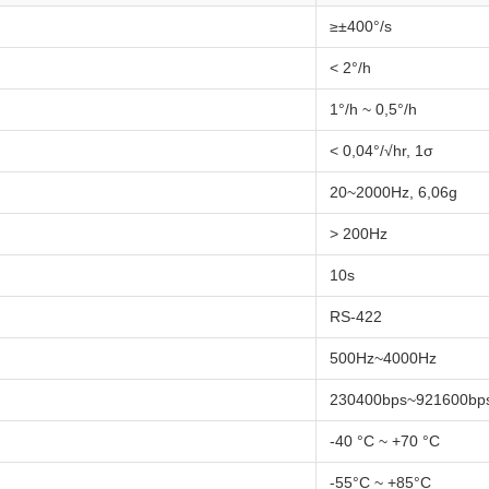
≥±400°/s
< 2°/h
1°/h ~ 0,5°/h
< 0,04°/√hr, 1σ
20~2000Hz, 6,06g
> 200Hz
10s
RS-422
500Hz~4000Hz
230400bps~921600bp
-40 °C ~ +70 °C
-55°C ~ +85°C