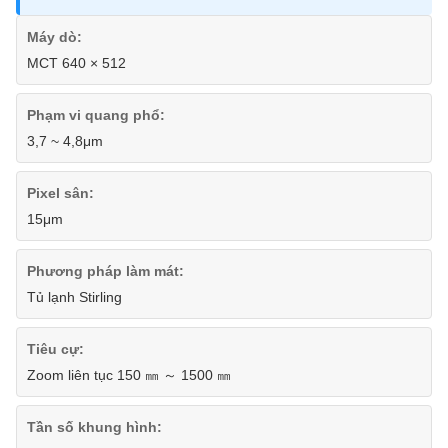
Máy dò:
MCT 640 × 512
Phạm vi quang phổ:
3,7 ~ 4,8μm
Pixel sân:
15μm
Phương pháp làm mát:
Tủ lạnh Stirling
Tiêu cự:
Zoom liên tục 150 ㎜ ～ 1500 ㎜
Tần số khung hình: