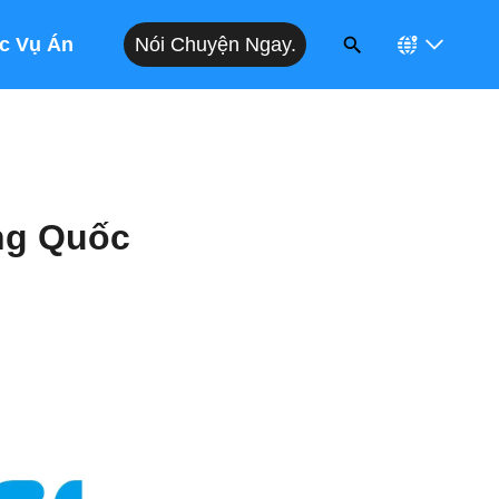
Nói Chuyện Ngay.
c Vụ Án
ng Quốc