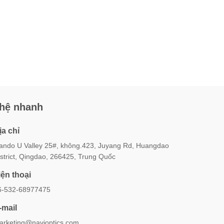
 hệ nhanh
ịa chỉ
iando U Valley 25#, không.423, Juyang Rd, Huangdao
istrict, Qingdao, 266425, Trung Quốc
iện thoại
6-532-68977475
-mail
arketing@navioptics.com